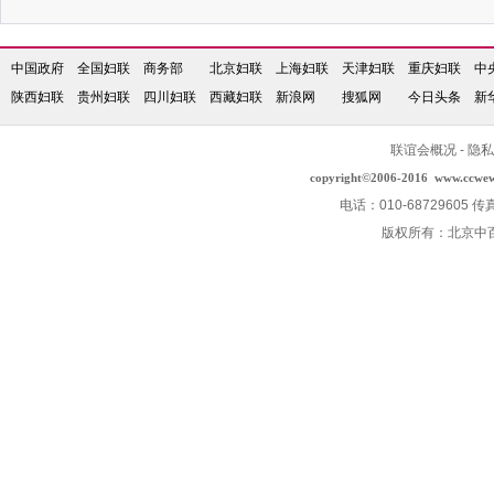
中国政府
全国妇联
商务部
北京妇联
上海妇联
天津妇联
重庆妇联
中
陕西妇联
贵州妇联
四川妇联
西藏妇联
新浪网
搜狐网
今日头条
新
联谊会概况
-
隐私
copyright©2006-2016
www.ccwe
电话：010-68729605 传
版权所有：北京中