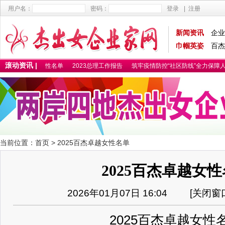
用户名：
密码：
登录
|
注册
新闻资讯
企业
巾帼英姿
百杰
滚动资讯 |
2025百杰卓越女性名单
2023总理工作报告
筑牢疫情防控“社区防线”全力保障人
当前位置：
首页
> 2025百杰卓越女性名单
2025百杰卓越女
2026年01月07日 16:04 [
关闭窗
2025百杰卓越女性