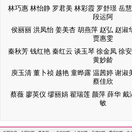
林巧惠 林怡静 罗君美 林彩霞 罗舒璟 岳慧
段运阿
侯丽丽 洪凤怡 姜美杏 胡燕萍 赵弘 赵淑
贾惠雯
秦秋芳 钱红艳 秦红云 谈玉琴 徐金凤 徐安
黄妙龄
庾玉清 董卜祯 越艳 童晔露 温茜婷 谢淑
蔡佳欣
蔡薇 廖英仪 缪丽娟 翟瑞莲 颜萍 薛华 戴
敏