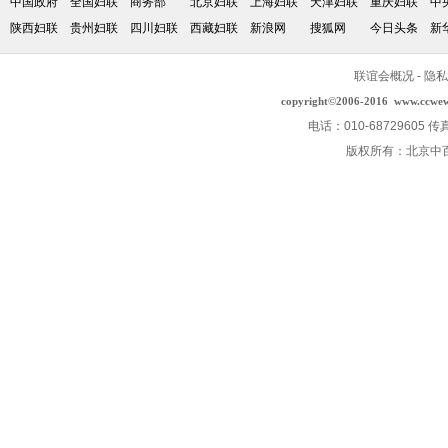
中国政府
全国妇联
商务部
北京妇联
上海妇联
天津妇联
重庆妇联
中
陕西妇联
贵州妇联
四川妇联
西藏妇联
新浪网
搜狐网
今日头条
新
联谊会概况
-
隐私
copyright©2006-2016
www.ccwe
电话：010-68729605 传
版权所有：北京中