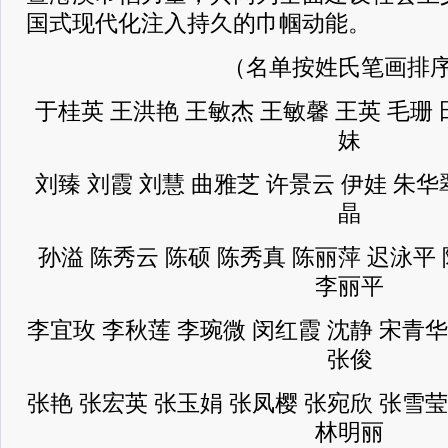
国式现代化注入持久的巾帼动能。
（名单按姓氏笔画排
于桂英 王洪艳 王敏杰 王敏馨 王英 毛珊 
妹
刘臻 刘霞 刘慧 曲雅芝 许景云 伊娃 朱华
晶
孙溢 陈秀云 陈硕 陈秀真 陈丽萍 迟泳平
李丽平
李宜玫 李秋莲 李琬微 闵红霞 沈静 宋青华
张俊
张艳 张宏英 张玉娟 张凤樱 张宛欣 张雪莹
林明丽