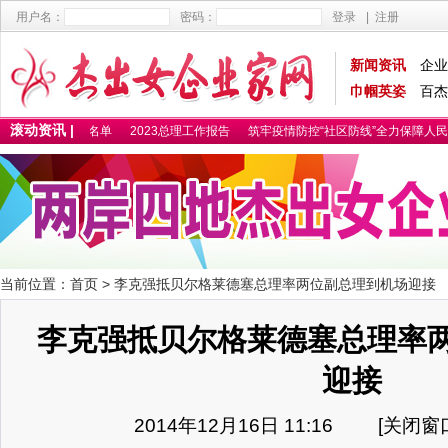
用户名：
密码：
登录
|
注册
新闻资讯
企业
巾帼英姿
百杰
滚动资讯 |
025百杰卓越女性名单
2023总理工作报告
筑牢疫情防控“社区防线”全力保障人民
当前位置：
首页
> 李克强抵贝尔格莱德塞总理率两位副总理到机场迎接
李克强抵贝尔格莱德塞总理率
迎接
2014年12月16日 11:16 [
关闭窗