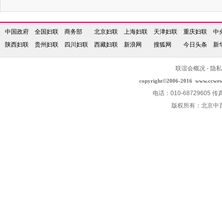
中国政府
全国妇联
商务部
北京妇联
上海妇联
天津妇联
重庆妇联
中
陕西妇联
贵州妇联
四川妇联
西藏妇联
新浪网
搜狐网
今日头条
新
联谊会概况
-
隐私
copyright©2006-2016
www.ccwe
电话：010-68729605 传
版权所有：北京中