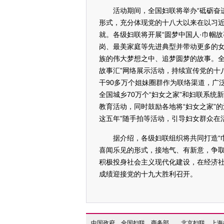
活动期间，全国妇联将举办“砥砺奋进
形式，充分体现党的十八大以来在以习
就。各级妇联将开展“圆梦中国人·巾帼
岗、最美家庭等先进典型并带动更多的
族的伟大梦想之中、追梦圆梦的故事。全
故事汇”网络展示活动，持续宣传党的十
干90多万个姐妹圈群作为联络渠道，广
全国城乡70万个“妇女之家”和妇联系统
教育活动，同时鼓励各地将“妇女之家”
这五年”随手拍等活动，引导妇女群众在
据介绍，各级妇联组织将共同打造“巾
喜闻乐见的形式，接地气、有新意，争
积极投身社会主义现代化建设，在经济社
成绩迎接党的十九大胜利召开。
中国政府
全国妇联
商务部
北京妇联
上海