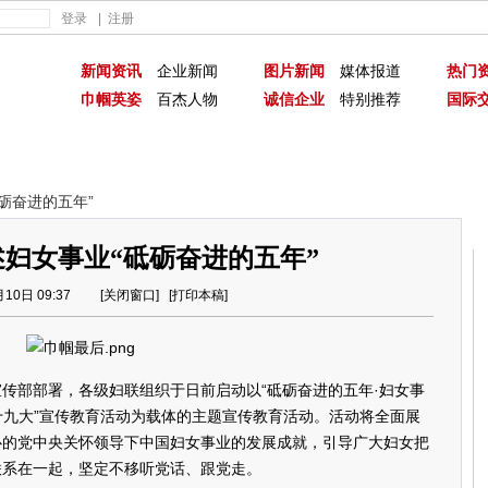
登录
|
注册
新闻资讯
企业新闻
图片新闻
媒体报道
热门
巾帼英姿
百杰人物
诚信企业
特别推荐
国际
3总理工作报告
筑牢疫情防控“社区防线”全力保障人民群众生命安全
迎“两会＂庆
砺奋进的五年”
妇女事业“砥砺奋进的五年”
月10日 09:37 [
关闭窗口
] [
打印本稿
]
部部署，各级妇联组织于日前启动以“砥砺奋进的五年·妇女事
迎十九大”宣传教育活动为载体的主题宣传教育活动。活动将全面展
心的党中央关怀领导下中国妇女事业的发展成就，引导广大妇女把
联系在一起，坚定不移听党话、跟党走。