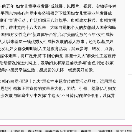
的五年·妇女儿童事业发展”成就展，以图片、视频、实物等多种
近平同志为核心的党中央坚强领导下我国妇女儿童事业的发展成
故事汇”宣讲活动，广泛组织三八红旗手、巾帼建功标兵、巾帼文明
女性，讲述党的十八大以来，大家自觉把个人的梦想融入国家和民
国妇联“女性之声”新媒体平台将启动“美丽绽放的五年·女性成长
八大以来基层一线优秀女性成长发展的感人故事，还将以基层妇
泛发动妇女群众即时融入主题教育活动，踊跃参与、转发、点赞。
新媒体矩阵，将广泛开展“巾帼心向党·喜迎十九大”群众性主题宣传
的活动情况推送到网上，发动妇女和家庭踊跃参与“金色阳光·我家
活动中感受幸福生活，感恩党的关怀，畅想美好前景。
帼心向党·喜迎十九大”群众性主题宣传教育活动品牌，运用群众
取思想引领和正面宣传的效果最大化，团结、引领、凝聚亿万妇女
会发展与家庭生活中发挥“半边天”不可替代的独特作用，以优异
妇联
天津妇联
重庆妇联
中央电视台
北京时间
央视网
海南妇联
黑龙江妇