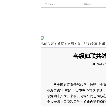
用户名：
密码：
滚动资讯 |
2025百杰卓越女性名单
202
当前位置：
首页
> 各级妇联共述妇女事业“砥
各级妇联共述
2017年07
从全国妇联宣传部获悉，按照中央宣传
业发展篇”为主题，以“巾帼心向党·喜
示党的十八大以来在以习近平同志为核
个人命运与国家和民族的前途命运紧密