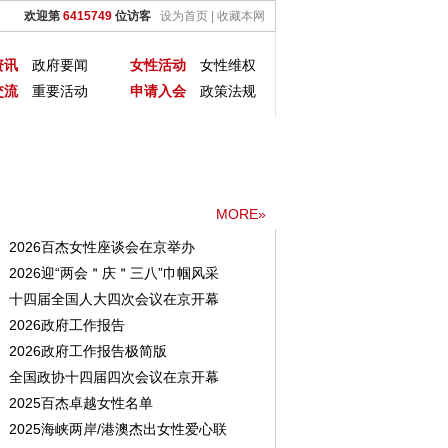
欢迎第
6415749
位访客
设为首页
|
收藏本网
资讯
政府要闻
女性活动
女性维权
交流
重要活动
申请入会
政策法规
＂三八”巾帼风采展
铸就百年辉煌 书写千秋伟业——热烈庆祝中国共产党成立一百
新闻资讯
MORE»
2026百杰女性座谈会在京举办
2026迎“两会＂庆＂三八”巾帼风采
十四届全国人大四次会议在京开幕
2026政府工作报告
2026政府工作报告极简版
全国政协十四届四次会议在京开幕
2025百杰卓越女性名单
2025海峡两岸/港澳杰出女性爱心联