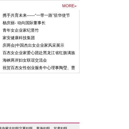
企业新闻
MORE»
携手共育未来——“一带一路”驻华使节
杨庆丽- 动向国际董事长
青年女企业家纪昱竹
家安健康科技集团
庆两会|中国杰出女企业家风采展示
百杰女企业家爱心团赴黑龙江省红旗满族
海峡两岸妇女联谊交流会
祝贺百杰女性创业服务中心理事陶瑩、曹
联
内蒙古妇联
宁夏妇联
青海妇联
甘肃妇联