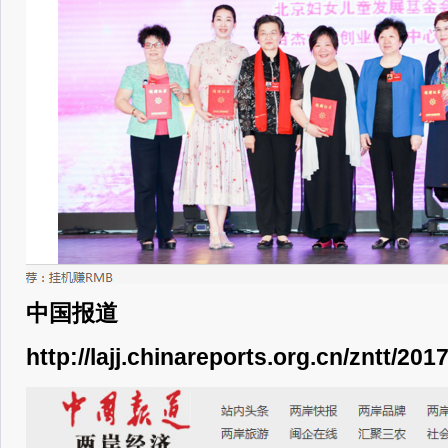
中国报道
http://lajj.chinareports.org.cn/zntt/201