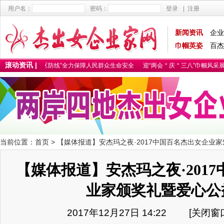
用户名：
密码：
登录
|
注册
新闻资讯
企业
巾帼英姿
百杰
滚动资讯 |
情防控“社区防线”全力保障人民群众生命安全
迎“两会＂庆＂三八”巾帼风采展
铸
当前位置：
首页
> 【媒体报道】安杰玛之夜·2017中国百名杰出女企业
【媒体报道】安杰玛之夜·201
业家颁奖礼暨爱心公
2017年12月27日 14:22 [
关闭窗