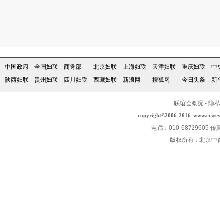
中国政府
全国妇联
商务部
北京妇联
上海妇联
天津妇联
重庆妇联
中
陕西妇联
贵州妇联
四川妇联
西藏妇联
新浪网
搜狐网
今日头条
新
联谊会概况
-
隐私
copyright©2006-2016
www.ccwe
电话：010-68729605 传
版权所有：北京中