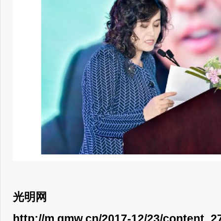
光明网
http://m.gmw.cn/2017-12/23/content_