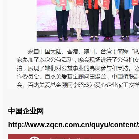
中国企业网
http://www.zqcn.com.cn/quyu/content