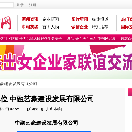
登录
|
注册
新闻资讯
企业新闻
图片新闻
媒体报道
热门
巾帼英姿
百杰人物
诚信企业
特别推荐
国际
“社区防线”全力保障人民群众生命安全
迎“两会＂庆＂三八”巾帼风采展
铸就百年
融艺豪建设发展有限公司
事单位 中融艺豪建设发展有限公司
月30日 02:55 [
关闭窗口
] [
打印本稿
]
设发展有限公司