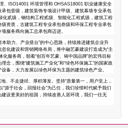
、ISO14001 环境管理和 OHSAS18001 职业健康安全
业承包壹级，建筑装饰专项设计甲级、建筑幕墙专业承包
林绿化贰级，钢结构工程贰级、智能化工程贰级，建筑工程
叁级资质，古建筑工程专业承包叁级和环保工程专业承包
专项服务商向施工总承包商迈进。
资本助力、产业搭台”的中心思路，持续推进建筑企业升
信息化建设和营销网络布局，将中融艺豪建设打造成为“主
体化服务商，朝着“创百年艺豪、铸中国品牌”的宏伟目标
理念，围绕“建筑施工产业化”和“绿色环保施工”的国家政
产设备，大力发展以绿色环保为主题的建筑绿色产业。
实地、不走捷径、厚积薄发。坚持“质量第一，用户至上，
以“源于社会，回报社会”为己任，我们珍惜时代赋予我们
为建设更美好的祖国，持续改善人居环境，我们一往无