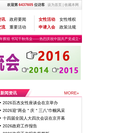
欢迎第
6437605
位访客
设为首页
|
收藏本网
资讯
政府要闻
女性活动
女性维权
交流
重要活动
申请入会
政策法规
辉煌 书写千秋伟业——热烈庆祝中国共产党成立一百周年
第六期“京港澳创客营·
新闻资讯
MORE»
2026百杰女性座谈会在京举办
2026迎“两会＂庆＂三八”巾帼风采
十四届全国人大四次会议在京开幕
2026政府工作报告