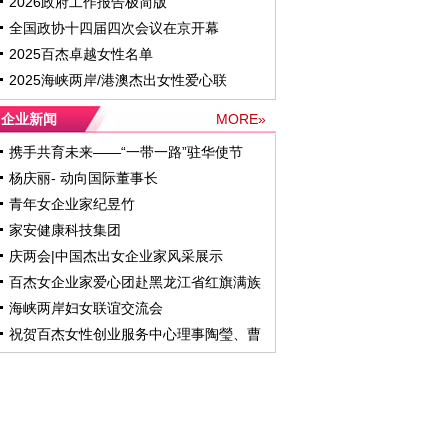
2026政府工作报告极简版
全国政协十四届四次会议在京开幕
2025百杰卓越女性名单
2025海峡两岸/港澳杰出女性爱心联
企业新闻
MORE»
携手共育未来——“一带一路”驻华使节
杨庆丽- 动向国际董事长
青年女企业家纪昱竹
家安健康科技集团
庆两会|中国杰出女企业家风采展示
百杰女企业家爱心团赴黑龙江省红旗满族
海峡两岸妇女联谊交流会
祝贺百杰女性创业服务中心理事陶瑩、曹