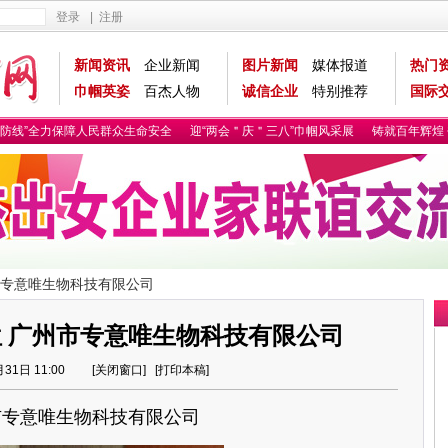
登录
|
注册
新闻资讯
企业新闻
图片新闻
媒体报道
热门
巾帼英姿
百杰人物
诚信企业
特别推荐
国际
防线”全力保障人民群众生命安全
迎“两会＂庆＂三八”巾帼风采展
铸就百年辉煌 
州市专意唯生物科技有限公司
单位 广州市专意唯生物科技有限公司
月31日 11:00 [
关闭窗口
] [
打印本稿
]
市专意唯生物科技有限公司