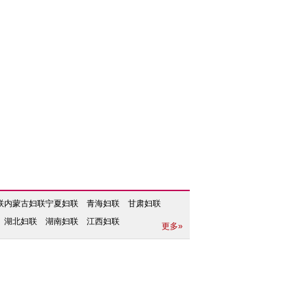
联
内蒙古妇联
宁夏妇联
青海妇联
甘肃妇联
湖北妇联
湖南妇联
江西妇联
更多»