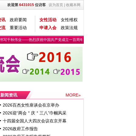
欢迎第
6431015
位访客
设为首页
|
收藏本网
资讯
政府要闻
女性活动
女性维权
交流
重要活动
申请入会
政策法规
书写千秋伟业——热烈庆祝中国共产党成立一百周年
第六期“京港澳创客营·青企创新
新闻资讯
MORE»
2026百杰女性座谈会在京举办
2026迎“两会＂庆＂三八”巾帼风采
十四届全国人大四次会议在京开幕
2026政府工作报告