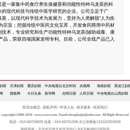
司是一家集中药食疗养生保健茶和功能
性特种乌龙茶的科
体的现代科技与传统中医学研究的企业。公司立足于广
根基，以现代科学技术为发展力，坚持为人类解脱
“人为疾
务为宗旨；挖掘传统中医药文化宝库，开发食药两用中药材
制技术，专业研究和生产功能性特种乌龙茶(辅助戒毒、康
列产品，荣获四项国家发明专利。目前，公司全线产品已入
妇联
天津妇联
重庆妇联
中央电视台
北京时间
央视网
海南妇联
黑龙江妇
网
搜狐网
今日头条
新华网
光明日报
人民日报
中央电视台
山西妇联
联谊会概况
-
隐私声明
-
申请入会
-
相关服务
-
联系我们
copyright©2006-2016
www.ccwew.com
Email:zhongbaijie@sohu.com All Right Reserved
电话：010-68729605 传真：010-68701298 京公安网备110102003540
版权所有：北京中百杰文化交流中心
京ICP备06012650号