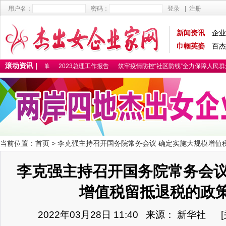
用户名：
密码：
登录
|
注册
新闻资讯
企业
巾帼英姿
百杰
滚动资讯 |
5百杰卓越女性名单
2023总理工作报告
筑牢疫情防控“社区防线”全力保障人民群
当前位置：
首页
> 李克强主持召开国务院常务会议 确定实施大规模增值
李克强主持召开国务院常务会议
增值税留抵退税的政
2022年03月28日 11:40 来源： 新华社 [