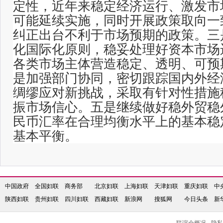
定性，近年来稳定经济运行、激发市
可能延续实施，同时开展政策取向一
纠正出台不利于市场预期的政策。三
化国际化原则，稳妥处理好资本市场
各类市场主体营造稳定、透明、可预
是加强部门协同，密切跟踪国内外经
绸缪应对新挑战，采取有针对性措施
振市场信心。五是继续做好稳外贸稳
民币汇率在合理均衡水平上的基本稳
基本平衡。
中国政府
全国妇联
商务部
北京妇联
上海妇联
天津妇联
重庆妇联
中
陕西妇联
贵州妇联
四川妇联
西藏妇联
新浪网
搜狐网
今日头条
新