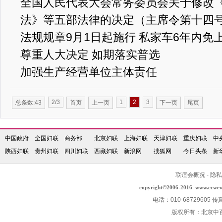
全国人民代表大会常务委员会关于修改
法》等五部法律的决定（主席令第十四
法规规章9月1日起施行 私家车6年内免
尊重人大决定 如期落实普选
加强生产经营单位主体责任
2/3
1
2
3
总条数:43
首页
上一页
下一页
尾页
中国政府
全国妇联
商务部
北京妇联
上海妇联
天津妇联
重庆妇联
中
陕西妇联
贵州妇联
四川妇联
西藏妇联
新浪网
搜狐网
今日头条
新
联谊会概况
-
隐私
copyright©2006-2016
www.ccwe
电话：010-68729605 传
版权所有：北京中