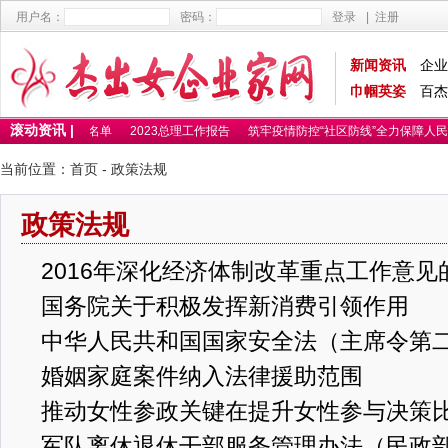
用户名：
密码：
登录
|
注册
新闻资讯
企业
巾帼英姿
百杰
滚动资讯 |
025百杰卓越女性名单
2023总理工作报告
筑牢疫情防控“社区防线”全力保障人民
当前位置：
首页
- 政策法规
政策法规
2016年深化经济体制改革重点工作意见
国务院关于积极发挥新消费引领作用
中华人民共和国国家安全法（主席令第
婚姻家庭案件纳入法律援助范围
推动女性参政关键在提升女性参与决策
军队离休退休干部服务管理办法（民政部