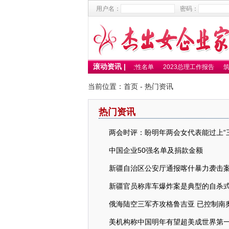
用户名：
密码：
滚动资讯 |
2025百杰卓越女性名单
2023总理工作报告
筑
当前位置：
首页
- 热门资讯
热门资讯
两会时评：盼明年两会女代表能过上“
中国企业50强名单及捐款金额
新疆自治区公安厅通报喀什暴力袭击
新疆官员称库车爆炸案是典型的自杀
俄海陆空三军齐攻格鲁吉亚 已控制南
美机构称中国明年有望超美成世界第