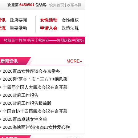
欢迎第
6450501
位访客
设为首页
|
收藏本网
资讯
政府要闻
女性活动
女性维权
交流
重要活动
申请入会
政策法规
铸就百年辉煌 书写千秋伟业——热烈庆祝中国共产党成立一百周年
第六期“京港
新闻资讯
MORE»
2026百杰女性座谈会在京举办
2026迎“两会＂庆＂三八”巾帼风采
十四届全国人大四次会议在京开幕
2026政府工作报告
2026政府工作报告极简版
全国政协十四届四次会议在京开幕
2025百杰卓越女性名单
2025海峡两岸/港澳杰出女性爱心联