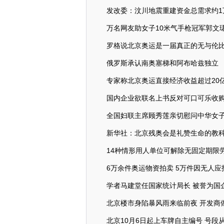
发改委：汶川地震重建资金总需求约1
万名网友助女子10米气手枪冠军郭文
罗格说北京奥运是一届真正的无与伦
俄罗斯承认南奥塞梯和阿布哈兹独立
专家称北京奥运直接经济收益超过20
国内企业欲联名上书反对可口可乐收
全国妇联主席顾秀莲亲切慰问中华女
新华社：北京残奥会是礼赞生命的教
14种情形用人单位可解除无固定期限
6万余件奥运物资拍卖 5万件因无人应
学者马建堂任国家统计局长 被誉为国
北京楼市身陷暴风雨来临前夜 开发商
北京10月6日起上车牌自主编号 号段